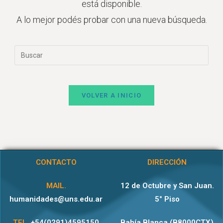
está disponible.
A lo mejor podés probar con una nueva búsqueda.
VOLVER A INICIO
CONTACTO
DIRECCIÓN
MAIL.
12 de Octubre y San Juan.
humanidades@uns.edu.ar
5° Piso
TEL.
+54(0291)4595150
Bahía Blanca (B8000CTX)