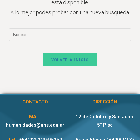
está disponible.
A lo mejor podés probar con una nueva búsqueda.
VOLVER A INICIO
CONTACTO
DIRECCIÓN
MAIL.
12 de Octubre y San Juan.
humanidades@uns.edu.ar
5° Piso
TEL.
+54(0291)4595150
Bahía Blanca (B8000CTX)